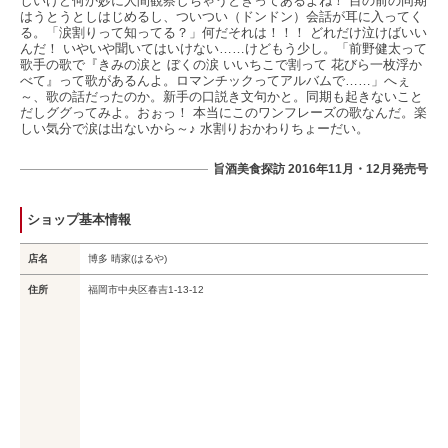
しいけど何か妙に人間観察しちゃうときってあるよね！ 目の前の同期
はうとうとしはじめるし、ついつい（ドンドン）会話が耳に入ってく
る。「涙割りって知ってる？」何だそれは！！！ どれだけ泣けばいい
んだ！ いやいや聞いてはいけない……けどもう少し。「前野健太って
歌手の歌で『きみの涙と ぼくの涙 いいちこで割って 花びら一枚浮か
べて』って歌があるんよ。ロマンチックってアルバムで……」へぇ
～、歌の話だったのか。新手の口説き文句かと。同期も起きないこと
だしググってみよ。おぉっ！ 本当にこのワンフレーズの歌なんだ。楽
しい気分で涙は出ないから～♪ 水割りおかわりちょーだい。
旨酒美食探訪 2016年11月・12月発売号
ショップ基本情報
店名
博多 晴家(はるや)
住所
福岡市中央区春吉1-13-12