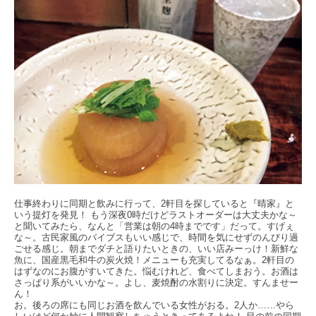
仕事終わりに同期と飲みに行って、2軒目を探していると『晴家』と
いう提灯を発見！ もう深夜0時だけどラストオーダーは大丈夫かな～
と聞いてみたら、なんと「営業は朝の4時までです」だって。すげぇ
な～。古民家風のバイブスもいい感じで、時間を気にせずのんびり過
ごせる感じ。朝までダチと語りたいときの、いい店みーっけ！新鮮な
魚に、国産黒毛和牛の炭火焼！メニューも充実してるなぁ。2軒目の
はずなのにお腹がすいてきた。悩むけれど、食べてしまおう。お酒は
さっぱり系がいいかな～。よし、麦焼酎の水割りに決定。すんませー
ん！
お。後ろの席にも同じお酒を飲んでいる女性がおる。2人か……やら