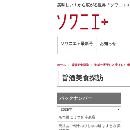
美味しい！から広がる世界「ソワニエ
ソワニエ＋最新号
お知らせ
ホーム
旨酒美食探訪
熟成一夜干しと漬けもん 最
旨酒美食探訪
バックナンバー
2026年
もつ鍋 こうづき 今泉店
元祖あご出汁 ぶりしゃぶ鍋 ますとみ 美