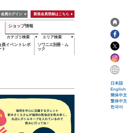
会員ログイン
新規会員登録はこちら
ショップ情報
カテゴリ検索
エリア検索
会員イベントレポ
ソワニエ別冊・ム
ート
ック
日本語
English
簡体中文
繁体中文
한국어