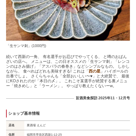
「生サンマ刺」(1000円)
続いて西新の一角、 有名選手がお忍びでやってくる、 と噂のおばん
ざいの店へ。 メニューは、この日オススメの「生サンマ刺」「レンコ
ンのはさみ揚げ」「アスパラの春巻き」などシンプルなもの。 しかし
ながら、 食べればどれも美味すぎる! これは「
西の星
」ハイボールの
出番でしょ。 さくらちゃんも「全部おいしい〜♥」と大絶賛で、 最後
にKOされたのが「本日の〆」。 これこそ某選手が絶賛する裏メニュ
ー「焼きめし」と「ラーメン」。 やっぱり教えたくないーw。
旨酒美食探訪 2025年11・12月号
ショップ基本情報
店名
裏酒場 えんど
住所
福岡市早良区西新1-12-25