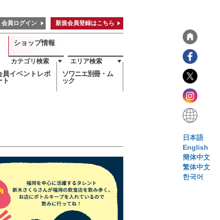
会員ログイン
新規会員登録はこちら
ショップ情報
カテゴリ検索
エリア検索
会員イベントレポ
ソワニエ別冊・ム
ート
ック
日本語
English
簡体中文
繁体中文
한국어