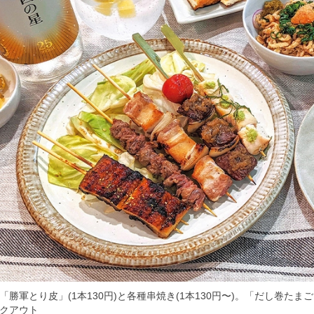
「勝軍とり皮」(1本130円)と各種串焼き(1本130円〜)。「だし巻たまご」
クアウト