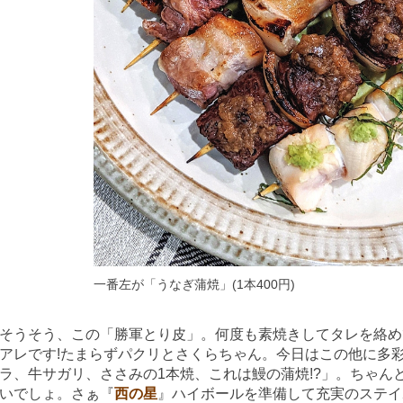
一番左が「うなぎ蒲焼」(1本400円)
そうそう、この「勝軍とり皮」。何度も素焼きしてタレを絡め
アレです!たまらずパクリとさくらちゃん。今日はこの他に多
ラ、牛サガリ、ささみの1本焼、これは鰻の蒲焼!?」。ちゃん
いでしょ。さぁ『
西の星
』ハイボールを準備して充実のステイ