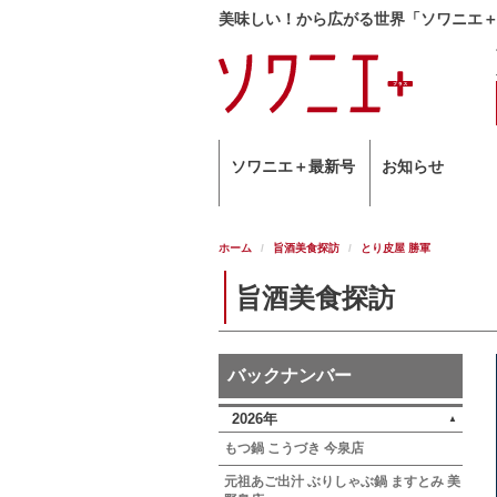
美味しい！から広がる世界「ソワニエ
ソワニエ＋最新号
お知らせ
ホーム
旨酒美食探訪
とり皮屋 勝軍
旨酒美食探訪
バックナンバー
2026年
もつ鍋 こうづき 今泉店
元祖あご出汁 ぶりしゃぶ鍋 ますとみ 美