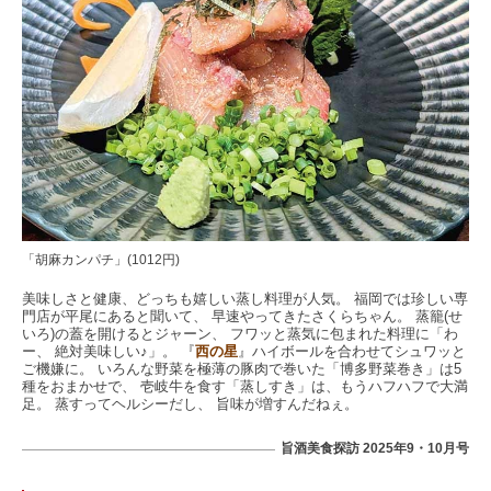
「胡麻カンパチ」(1012円)
美味しさと健康、どっちも嬉しい蒸し料理が人気。 福岡では珍しい専
門店が平尾にあると聞いて、 早速やってきたさくらちゃん。 蒸籠(せ
いろ)の蓋を開けるとジャーン、 フワッと蒸気に包まれた料理に「わ
ー、 絶対美味しい♪」。 『
西の星
』ハイボールを合わせてシュワッと
ご機嫌に。 いろんな野菜を極薄の豚肉で巻いた「博多野菜巻き」は5
種をおまかせで、 壱岐牛を食す「蒸しすき」は、もうハフハフで大満
足。 蒸すってヘルシーだし、 旨味が増すんだねぇ。
旨酒美食探訪 2025年9・10月号