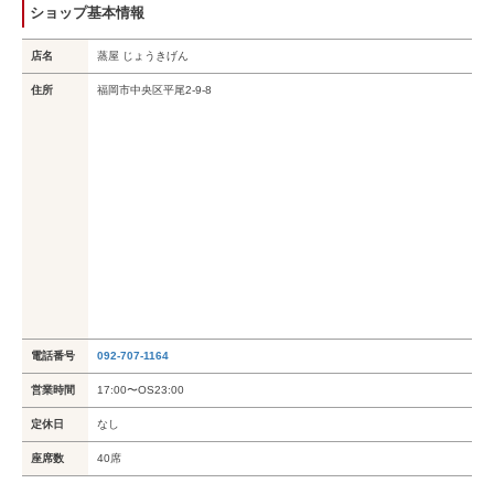
ショップ基本情報
店名
蒸屋 じょうきげん
住所
福岡市中央区平尾2-9-8
電話番号
092-707-1164
営業時間
17:00〜OS23:00
定休日
なし
座席数
40席