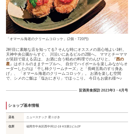
「オマール海老のクリームコロッケ」(2個・720円)
2軒目に素敵な店を知ってる? そんな時にオススメの居心地よい1軒。
天神中央公園からすぐ、 川沿いにあるビルの2階へ。 ママとチーママ
が笑顔で迎える店は、 お酒に合う軽めの料理でのんびりと。『
西の
星
』はボトルのままテーブルへ、 自分でハイボールを楽しみながらオ
ーダーしたのは「干し柿クリームチーズ」と「長崎五島のすり身あ
げ」、 「オマール海老のクリームコロッケ」。 お酒を楽しむ空間
で、シメのご飯は「塩おにぎり」でほっこり。 今日もお疲れ様〜♪
旨酒美食探訪 2023年3・4月号
ショップ基本情報
店名
ニュースナック 星☆がき
住所
福岡市中央区西中州12-19 KS第1ビル2F