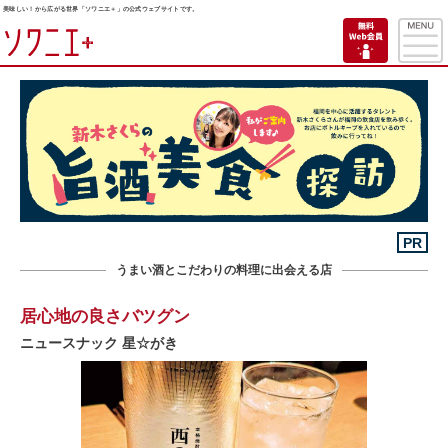
美味しい！から広がる世界「ソワニエ＋」の公式ウェブサイトです。
PR
うまい酒とこだわりの料理に出会える店
居心地の良さバツグン
ニュースナック 星☆がき