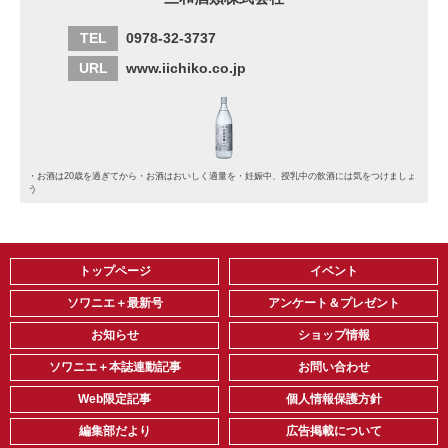
TEL
0978-32-3737
URL
www.iichiko.co.jp
・お酒は20歳を過ぎてから・お酒はおいしく適量を・妊娠中、授乳中の飲酒には気をつけましょ
う
トップページ
イベント
ソワニエ＋最新号
アンケート＆プレゼント
お知らせ
ショップ情報
ソワニエ＋本誌連動記事
お問い合わせ
Web限定記事
個人情報保護方針
編集部だより
広告掲載について