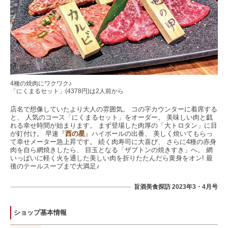
4種の焼肉にワクワク♪
「にくまるセット」(4378円)は2人前から
店名で想像していたより大人の雰囲気。 コの字カウンターに着席する
と、 人気のコース「にくまるセット」をオーダー。 美味しい肉と戯
れる幸せ時間が始まります。 まず登場した肉厚の「大トロタン」に目
が釘付け。 早速『
西の星
』ハイボールの出番、 美しく焼いてもらっ
て幸せメーター急上昇です。 続く肉寿司に大喜び、 さらに4種の赤身
肉を自ら網焼きしたら、 目玉となる「ザブトンの焼きすき」へ。 網
いっぱいに軽く火を通した美しい肉を折りたたんだら黄身をオン! 最
後のテールスープまで大満足♪
旨酒美食探訪 2023年3・4月号
ショップ基本情報