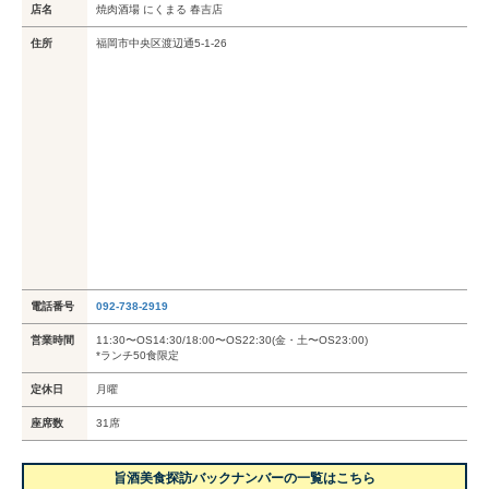
店名
焼肉酒場 にくまる 春吉店
住所
福岡市中央区渡辺通5-1-26
電話番号
092-738-2919
営業時間
11:30〜OS14:30/18:00〜OS22:30(金・土〜OS23:00)
*ランチ50食限定
定休日
月曜
座席数
31席
旨酒美食探訪バックナンバーの一覧はこちら