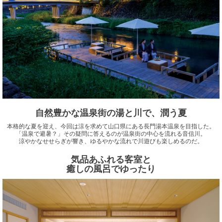
自然豊かな温泉街の湯と川で、潤う夏
本格的な夏を迎え、今回は涼を求めて山口県にある長門湯本温泉を目指した。
「温泉で避暑？」その疑問に答えるのが温泉街の中心を流れる音信川。
涼やかなせせらぎが響き、ゆるやかな流れで川遊びも楽しめるのだ。
気品あふれる客室と
癒しの風呂でゆったり