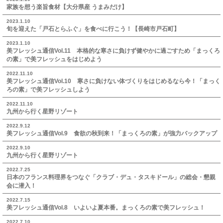
家族を想う楽旨食材【大分県産 うまみだけ】
2023.1.10
旬を迎えた「戸石とらふぐ」を食べに行こう！【長崎市戸石町】
2023.1.10
美フレッシュ通信Vol.11 本格的な寒さに負けず健やかに過ごすため「まっくろ
の素」で美フレッシュをはじめよう
2022.11.10
美フレッシュ通信Vol.10 寒さに負けない体づくりをはじめるなら今！「まっく
ろの素」で美フレッシュしよう
2022.11.10
九州から行く星野リゾート
2022.9.12
美フレッシュ通信Vol.9 食欲の秋到来！「まっくろの素」が強力バックアップ
2022.9.10
九州から行く星野リゾート
2022.7.25
日本のフランス料理界をつなぐ「クラブ・デュ・タスキドール」の総会・懇親
会に潜入！
2022.7.15
美フレッシュ通信Vol.8 いよいよ夏本番。まっくろの素で美フレッシュ！
2022.7.10