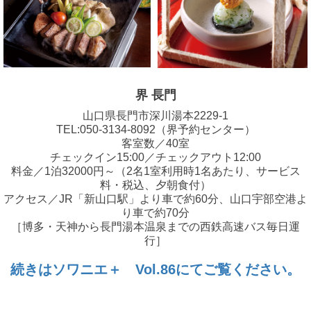
界 長門
山口県長門市深川湯本2229-1
TEL:050-3134-8092（界予約センター）
客室数／40室
チェックイン15:00／チェックアウト12:00
料金／1泊32000円～（2名1室利用時1名あたり、サービス
料・税込、夕朝食付）
アクセス／JR「新山口駅」より車で約60分、山口宇部空港よ
り車で約70分
［博多・天神から長門湯本温泉までの西鉄高速バス毎日運
行］
続きはソワニエ＋ Vol.86にてご覧ください。