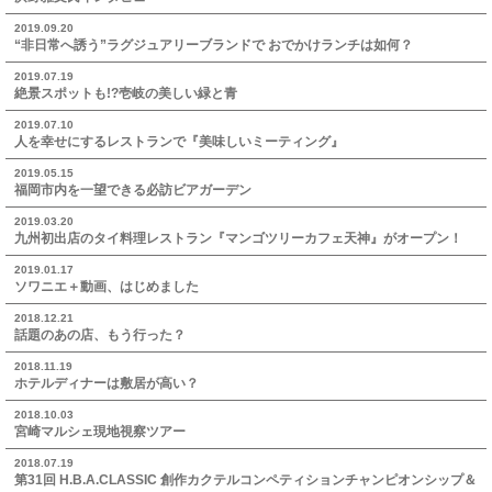
2019.09.20
“非日常へ誘う”ラグジュアリーブランドで おでかけランチは如何？
2019.07.19
絶景スポットも!?壱岐の美しい緑と青
2019.07.10
人を幸せにするレストランで『美味しいミーティング』
2019.05.15
福岡市内を一望できる必訪ビアガーデン
2019.03.20
九州初出店のタイ料理レストラン『マンゴツリーカフェ天神』がオープン！
2019.01.17
ソワニエ＋動画、はじめました
2018.12.21
話題のあの店、もう行った？
2018.11.19
ホテルディナーは敷居が高い？
2018.10.03
宮崎マルシェ現地視察ツアー
2018.07.19
第31回 H.B.A.CLASSIC 創作カクテルコンペティションチャンピオンシップ＆