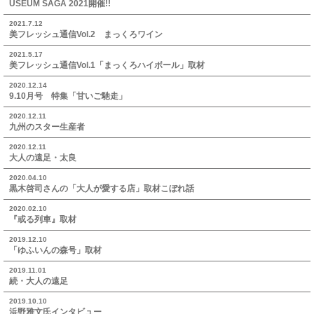
USEUM SAGA 2021開催!!
2021.7.12
美フレッシュ通信Vol.2 まっくろワイン
2021.5.17
美フレッシュ通信Vol.1「まっくろハイボール」取材
2020.12.14
9.10月号 特集「甘いご馳走」
2020.12.11
九州のスター生産者
2020.12.11
大人の遠足・太良
2020.04.10
黒木啓司さんの「大人が愛する店」取材こぼれ話
2020.02.10
『或る列車』取材
2019.12.10
「ゆふいんの森号」取材
2019.11.01
続・大人の遠足
2019.10.10
浜野雅文氏インタビュー