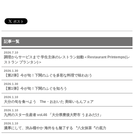
記事一覧
2026.7.10
調理からサービスまで 学生主体のレストラン始動＜Restaurant Printemps(レ
ストラン プランタン)＞
2026.1.30
【第2弾】今が旬！下関のふぐを多彩な料理で味わおう
2026.1.30
【第1弾】今が旬！下関のふぐを知ろう
2026.1.10
大分の旬を食べよう The・おおいた 美味いもんフェア
2026.1.10
九州のスター生産者 vol.46 「大分県豊後大野市 うまみだけ」
2026.1.10
濃厚にして、渋み穏やか 海外をも魅了する 〝八女抹茶〞の底力