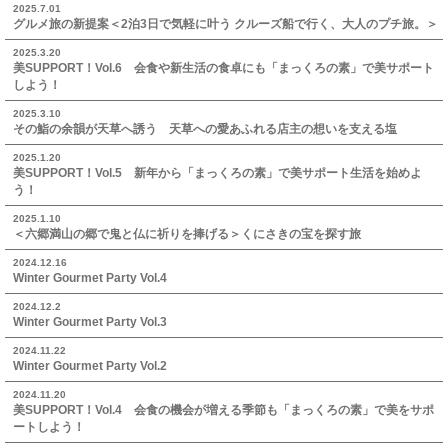
2025.7.01
グルメ旅の新提案＜2泊3日で気軽に叶う クルーズ船で行く、大人のプチ旅。＞
2025.3.20
美SUPPORT！Vol.6 会食や新生活の食卓にも「まっくろの素」で美サポート
しよう！
2025.3.10
その鮨の余韻が天草へ誘う 天草への愛あふれる店主の想いを支える塩
2025.1.20
美SUPPORT！Vol.5 新年から「まっくろの素」で美サポート生活を始めよ
う！
2025.1.10
＜六郷満山の郷で鬼と仏に祈りを捧げる＞くにさきの宝を探す旅
2024.12.16
Winter Gourmet Party Vol.4
2024.12.2
Winter Gourmet Party Vol.3
2024.11.22
Winter Gourmet Party Vol.2
2024.11.20
美SUPPORT！Vol.4 会食の機会が増える季節も「まっくろの素」で美をサポ
ートしよう！