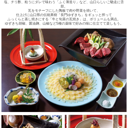
塩、チリ酢、粒うにダレで味わう「ふく薄造り」など、山口らしいご馳走に舌
鼓。
瓦をモチーフにした陶板で肉や野菜を焼いて、
仕上げに山口県の伝統果樹「長門ゆずきち」をギュッと搾って
ふっくらと蒸し焼きにする「牛と旬菜の瓦焼き」は、ボリュームも満点。
ゆずきち胡椒、醤油麹、山椒など5種の薬味で好みの味に仕立てて楽しもう。