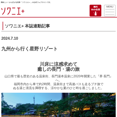
美味しい！から広がる世界「ソワニエ＋」の公式ウェブサイトです。
ソワニエ+ 本誌連動記事
2024.7.10
九州から行く星野リゾート
川床に涼感求めて
癒しの長門・湯の旅
山口県で最も歴史のある温泉街、長門湯本温泉に2020年開業した『界 長門』
へ。
福岡市内から車で約2時間、温泉街まで高速バスも走るプチ旅で
ぬる湯と清流を満喫する、涼やかな夏のひと時を過ごしました。