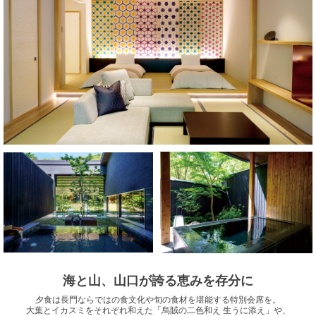
海と山、山口が誇る恵みを存分に
夕食は長門ならではの食文化や旬の食材を堪能する特別会席を。
大葉とイカスミをそれぞれ和えた「烏賊の二色和え 生うに添え」や、