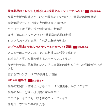
飲食業界のトレンドを総ざらい 福岡グルメジャーナル2017
福岡と大阪の繁盛店が、ひとつ屋根の下でつむぐ、警固の路地裏物語
大衆酒場ブームの上陸で夜の街は大にぎわい!
キーワードは「焼」技と個性が光る新酒場
肉汁、旨味にノックアウト!一撃必殺の名物肉料理
ちょい呑みも〆も完璧。立ち呑み新時代到来!
大ブーム到来! 今飲むべきサワー&チューハイ図鑑
メニューはコースのみ。そこに料理人の哲学を感じる
心地よさと実力を兼ね備えるスモールレストラン
なぜか昨年は、隠れ家的なところに出身地の食材を生かした和食がポツポ
ツと
旅するフレンチ ROROの美味しい冒険
2017年 麺事情
福岡の玄関口・空港ビルから「ラーメン滑走路」がテイクオフ
福岡のカレーはやっぱり隠れ家が面白い
ここにも、そこにも、咲き誇るニューフェイス
北九州、ウワサの金の卵たち