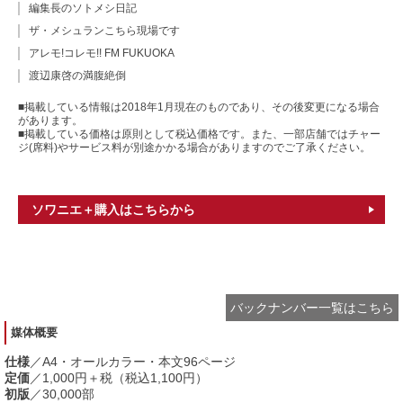
編集長のソトメシ日記
ザ・メシュランこちら現場です
アレモ!コレモ!! FM FUKUOKA
渡辺康啓の満腹絶倒
■掲載している情報は2018年1月現在のものであり、その後変更になる場合
があります。
■掲載している価格は原則として税込価格です。また、一部店舗ではチャー
ジ(席料)やサービス料が別途かかる場合がありますのでご了承ください。
ソワニエ＋購入はこちらから
バックナンバー一覧はこちら
媒体概要
仕様
／A4・オールカラー・本文96ページ
定価
／1,000円＋税（税込1,100円）
初版
／30,000部