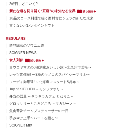
2軒目、どこいく?
新たな道を切り開く“豆腐”の未知なる世界
18品のコース料理で描く西村貴仁シェフの新たな未来
甘くないバレンタインギフト
REGULARS
勝谷誠彦のソワニエ道
SOIGNER NEWS
食人列伝
ヨウコヤマダの0泊満腹おいしい旅〜北九州市若松〜
レッツ常備菜! 〜3種のキノコのスパイシーマリネ〜
フーディ御用達! ～北海道マスタード&昆布～
Joy of KITCHEN ～モンファボリ～
弁当の器量 ～キラキラカフェ とねりこ～
グロッサリーところどころ ～マガジーノ～
魚食普及チームプロデューサーの一日
手みやげ上手〜ハートを贈る〜
SOIGNER MIX