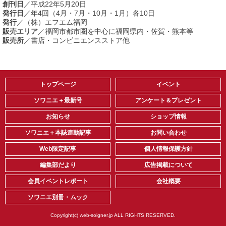
創刊日
／平成22年5月20日
発行日
／年4回（4月・7月・10月・1月）各10日
発行
／（株）エフエム福岡
販売エリア
／福岡市都市圏を中心に福岡県内・佐賀・熊本等
販売所
／書店・コンビニエンスストア他
トップページ
イベント
ソワニエ＋最新号
アンケート＆プレゼント
お知らせ
ショップ情報
ソワニエ＋本誌連動記事
お問い合わせ
Web限定記事
個人情報保護方針
編集部だより
広告掲載について
会員イベントレポート
会社概要
ソワニエ別冊・ムック
Copyright(c) web-soigner.jp ALL RIGHTS RESERVED.