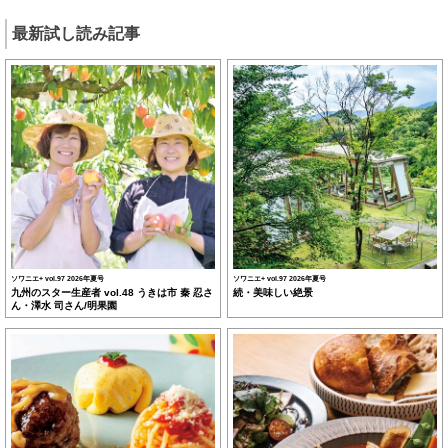
最新試し読み記事
ソワニエ+ vol.97 2026年夏号
ソワニエ+ vol.97 2026年夏号
九州のスター生産者 vol.48 うきは市 秦 忍さ
続・美味しい絶景
ん・澤水 司さん/明果園