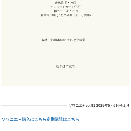
定休日:月〜水曜
クレジットカード:不可
QRコード決済:不可
駐車場:10台(「とつやネット」と共用)
取材・文/山本佳世 撮影/恵良範章
続きは本誌で
ソワニエ+ vol.91 2025年5・6月号より
ソワニエ＋購入はこちら
定期購読はこちら