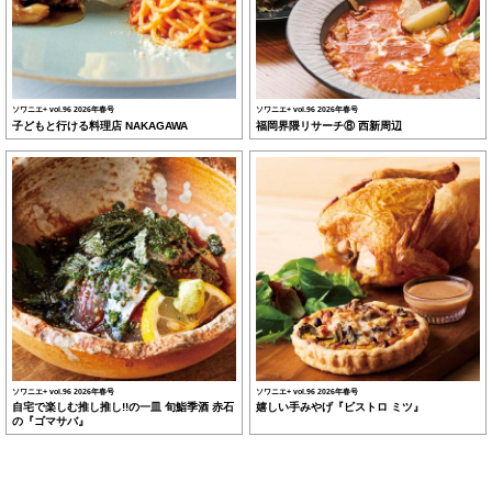
ソワニエ+ vol.96 2026年春号
ソワニエ+ vol.96 2026年春号
子どもと行ける料理店 NAKAGAWA
福岡界隈リサーチ⑧ 西新周辺
ソワニエ+ vol.96 2026年春号
ソワニエ+ vol.96 2026年春号
自宅で楽しむ推し推し!!の一皿 旬鮨季酒 赤石
嬉しい手みやげ『ビストロ ミツ』
の『ゴマサバ』