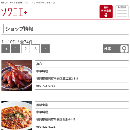
美味しい！から広がる世界「ソワニエ＋」の公式ウェブサイトです。
ショップ情報
1～10件 / 全74件
1
2
3
検索
◀
▶
真心
中華料理
福岡県福岡市中央区渡辺通2-3-8
092-715-6767
熊猫食堂
中華料理
福岡県福岡市早良区西新4-4-5
092-822-5121