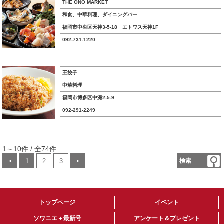
THE ONO MARKET
和食、中華料理、ダイニングバー
福岡市中央区天神3-5-18 エトワス天神1F
092-731-1220
王餃子
中華料理
福岡市博多区中洲2-5-9
092-291-2249
1～10件 / 全74件
1
2
3
検索
◀
▶
トップページ
イベント
ソワニエ＋最新号
アンケート＆プレゼント