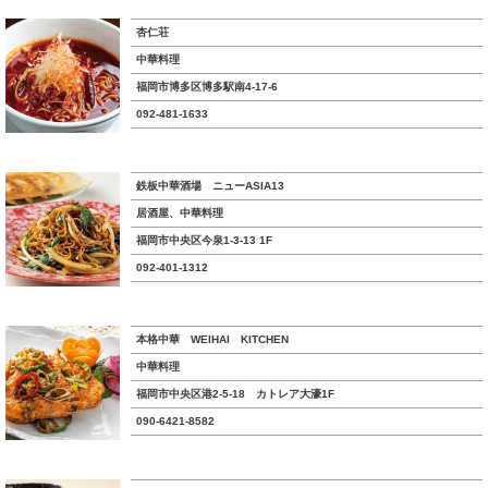
杏仁荘
中華料理
福岡市博多区博多駅南4-17-6
092-481-1633
鉄板中華酒場 ニューASIA13
居酒屋、中華料理
福岡市中央区今泉1-3-13 1F
092-401-1312
本格中華 WEIHAI KITCHEN
中華料理
福岡市中央区港2-5-18 カトレア大濠1F
090-6421-8582