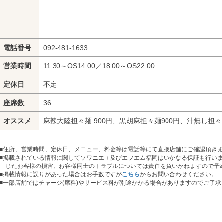
電話番号
092-481-1633
営業時間
11:30～OS14:00／18:00～OS22:00
定休日
不定
座席数
36
オススメ
麻辣大陸担々麺 900円、黒胡麻担々麺900円、汁無し担々
■住所、営業時間、定休日、メニュー、料金等は電話等にて直接店舗にご確認頂き
■掲載されている情報に関してソワニエ＋及びエフエム福岡はいかなる保証も行い
じたお客様の損害、お客様同士のトラブルについては責任を負いかねますので予
■掲載情報に誤りがあった場合はお手数ですが
こちら
からお問い合わせください。
■
一部店舗ではチャージ(席料)やサービス料が別途かかる場合がありますのでご了承