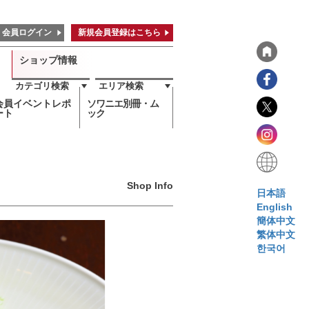
会員ログイン
新規会員登録はこちら
ショップ情報
カテゴリ検索
エリア検索
会員イベントレポ
ソワニエ別冊・ム
ート
ック
Shop Info
日本語
English
簡体中文
繁体中文
한국어