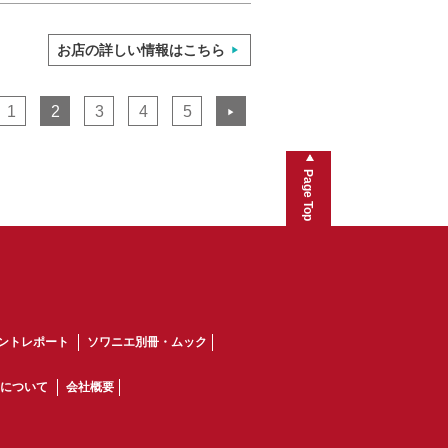
お店の詳しい情報はこちら
1
2
3
4
5
▶
Page Top
ントレポート
ソワニエ別冊・ムック
について
会社概要