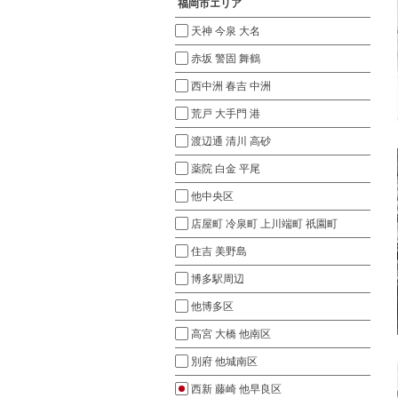
福岡市エリア
天神 今泉 大名
赤坂 警固 舞鶴
西中洲 春吉 中洲
荒戸 大手門 港
渡辺通 清川 高砂
薬院 白金 平尾
他中央区
店屋町 冷泉町 上川端町 祇園町
住吉 美野島
博多駅周辺
他博多区
高宮 大橋 他南区
別府 他城南区
西新 藤崎 他早良区