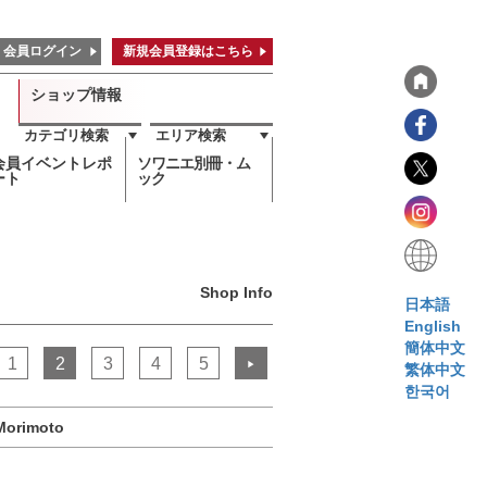
会員ログイン
新規会員登録はこちら
ショップ情報
カテゴリ検索
エリア検索
会員イベントレポ
ソワニエ別冊・ム
ート
ック
Shop Info
日本語
English
簡体中文
1
2
3
4
5
▶
繁体中文
한국어
 Morimoto