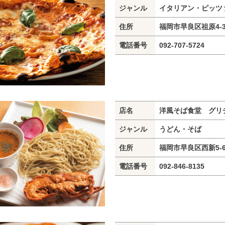
ジャンル
イタリアン・ピッツ
住所
福岡市早良区祖原4-
電話番号
092-707-5724
店名
洋風そば食堂 グリ
ジャンル
うどん・そば
住所
福岡市早良区西新5-6
電話番号
092-846-8135