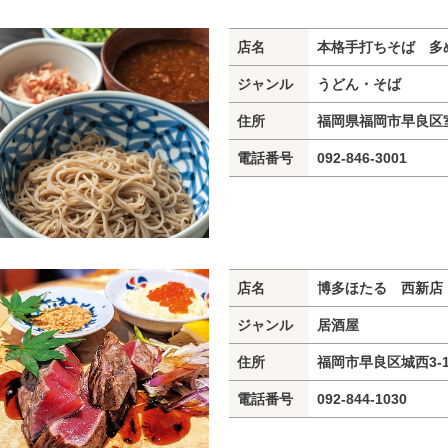
店名
本格手打ちそば 多
ジャンル
うどん・そば
住所
福岡県福岡市早良区室
電話番号
092-846-3001
店名
博多ほたる 西新店
ジャンル
居酒屋
住所
福岡市早良区城西3-12
電話番号
092-844-1030