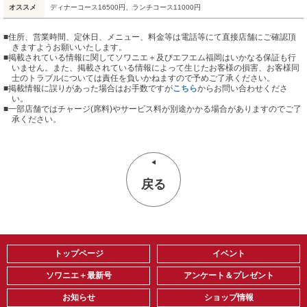
オススメ
ディナーコース16500円、ランチコース11000円
■住所、営業時間、定休日、メニュー、料金等は電話等にて直接店舗にご確認頂
きますようお願いいたします。
■掲載されている情報に関してソワニエ＋及びエフエム福岡はいかなる保証も行
いません。また、掲載されている情報によって生じたお客様の損害、お客様同
士のトラブルについては責任を負いかねますので予めご了承ください。
■掲載情報に誤りがあった場合はお手数ですが
こちら
からお問い合わせくださ
い。
■
一部店舗ではチャージ(席料)やサービス料が別途かかる場合がありますのでご了
承ください。
戻る
トップページ
イベント
ソワニエ＋最新号
アンケート＆プレゼント
お知らせ
ショップ情報