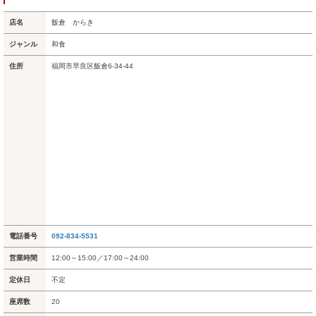
店名
飯倉 からき
ジャンル
和食
住所
福岡市早良区飯倉6-34-44
電話番号
092-834-5531
営業時間
12:00～15:00／17:00～24:00
定休日
不定
座席数
20