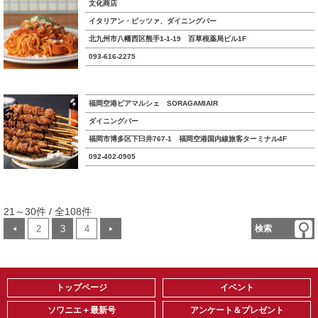
文化商店
イタリアン・ピッツァ、ダイニングバー
北九州市八幡西区熊手1-1-19 百草根薬局ビル1F
093-616-2275
福岡空港ビアマルシェ SORAGAMIAIR
ダイニングバー
福岡市博多区下臼井767-1 福岡空港国内線旅客ターミナル4F
092-402-0905
21～30件 / 全108件
2
3
4
検索
◀
▶
トップページ
イベント
ソワニエ＋最新号
アンケート＆プレゼント