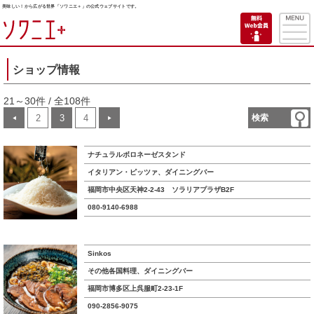
美味しい！から広がる世界「ソワニエ＋」の公式ウェブサイトです。
ショップ情報
21～30件 / 全108件
2
3
4
検索
◀
▶
ナチュラルボロネーゼスタンド
イタリアン・ピッツァ、ダイニングバー
福岡市中央区天神2-2-43 ソラリアプラザB2F
080-9140-6988
Sinkos
その他各国料理、ダイニングバー
福岡市博多区上呉服町2-23-1F
090-2856-9075