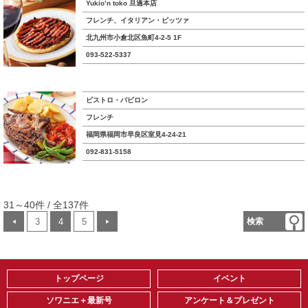
Yukio’n toko 旦過本店
フレンチ、イタリアン・ピッツァ
北九州市小倉北区魚町4-2-5 1F
093-522-5337
ビストロ・バビロン
フレンチ
福岡県福岡市早良区室見4-24-21
092-831-5158
31～40件 / 全137件
3
4
5
検索
◀
▶
トップページ
イベント
ソワニエ＋最新号
アンケート＆プレゼント