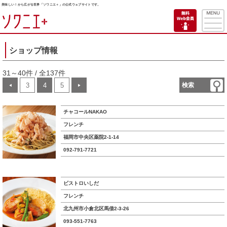
美味しい！から広がる世界「ソワニエ＋」の公式ウェブサイトです。
ショップ情報
31～40件 / 全137件
3
4
5
検索
◀
▶
チャコールNAKAO
フレンチ
福岡市中央区薬院2-1-14
092-791-7721
ビストロいしだ
フレンチ
北九州市小倉北区馬借2-3-26
093-551-7763