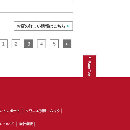
お店の詳しい情報はこちら
1
2
3
4
5
▶
Page Top
ントレポート
ソワニエ別冊・ムック
について
会社概要