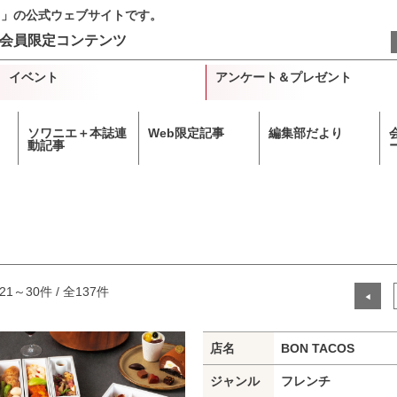
＋」の公式ウェブサイトです。
会員限定コンテンツ
イベント
アンケート＆プレゼント
ソワニエ＋本誌連
Web限定記事
編集部だより
動記事
21～30件 / 全137件
◀
店名
BON TACOS
ジャンル
フレンチ