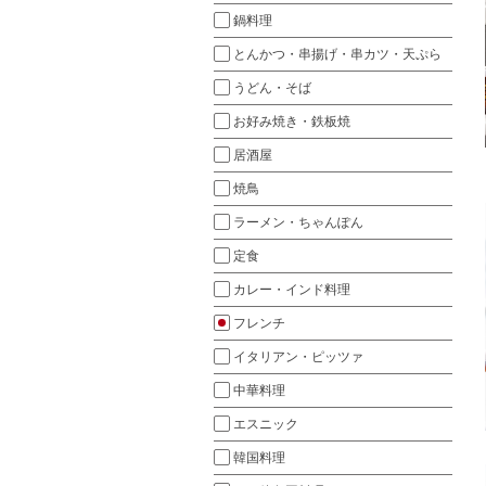
鍋料理
とんかつ・串揚げ・串カツ・天ぷら
うどん・そば
お好み焼き・鉄板焼
居酒屋
焼鳥
ラーメン・ちゃんぽん
定食
カレー・インド料理
フレンチ
イタリアン・ピッツァ
中華料理
エスニック
韓国料理