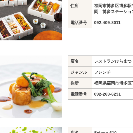
住所
福岡市博多区博多駅中
岡 博多ステーション
電話番号
092-409-8011
店名
レストランひらまつ
ジャンル
フレンチ
住所
福岡県福岡市博多区下
電話番号
092-263-6231
店名
Seigou 610