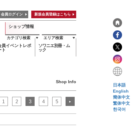
会員ログイン
新規会員登録はこちら
ショップ情報
カテゴリ検索
エリア検索
会員イベントレポ
ソワニエ別冊・ム
ート
ック
Shop Info
日本語
English
簡体中文
1
2
3
4
5
▶
繁体中文
한국어