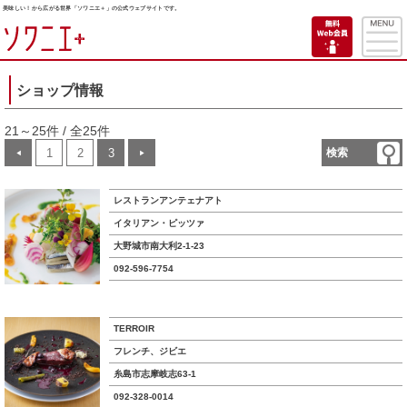
美味しい！から広がる世界「ソワニエ＋」の公式ウェブサイトです。
ショップ情報
21～25件 / 全25件
1
2
3
検索
◀
▶
レストランアンテェナアト
イタリアン・ピッツァ
大野城市南大利2-1-23
092-596-7754
TERROIR
フレンチ、ジビエ
糸島市志摩岐志63-1
092-328-0014