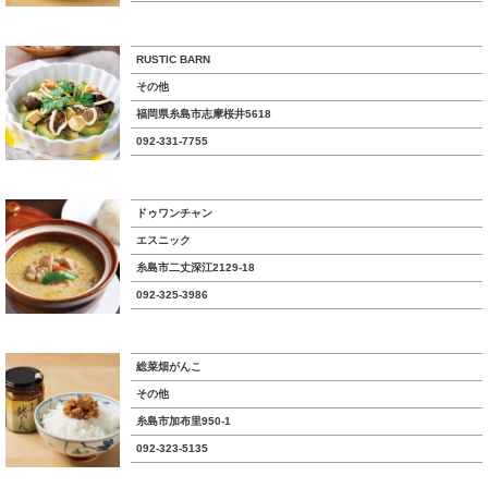
RUSTIC BARN
その他
福岡県糸島市志摩桜井5618
092-331-7755
ドゥワンチャン
エスニック
糸島市二丈深江2129-18
092-325-3986
総菜畑がんこ
その他
糸島市加布里950-1
092-323-5135