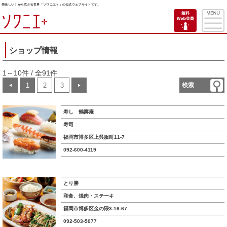
美味しい！から広がる世界「ソワニエ＋」の公式ウェブサイトです。
ショップ情報
1～10件 / 全91件
1
2
3
検索
◀
▶
寿し 鶴壽庵
寿司
福岡市博多区上呉服町11-7
092-600-4119
とり勝
和食、焼肉・ステーキ
福岡市博多区金の隈3-16-67
092-503-5077