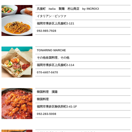
呉服町 italia 製麺 村山商店 by INCROCI
イタリアン・ピッツァ
福岡市博多区上呉服町2-121
092-985-7928
TONARINO MARCHE
その他各国料理、その他
福岡市博多区上呉服町2-114
070-4407-0470
韓国料理 漢陽
韓国料理
福岡市博多区御供所町2-41-1F
092-283-5008