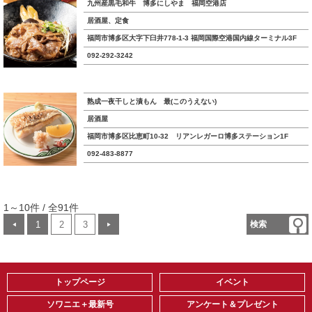
九州産黒毛和牛 博多にしやま 福岡空港店
居酒屋、定食
福岡市博多区大字下臼井778-1-3 福岡国際空港国内線ターミナル3F
092-292-3242
熟成一夜干しと漬もん 最(このうえない)
居酒屋
福岡市博多区比恵町10-32 リアンレガーロ博多ステーション1F
092-483-8877
1～10件 / 全91件
1
2
3
検索
◀
▶
トップページ
イベント
ソワニエ＋最新号
アンケート＆プレゼント