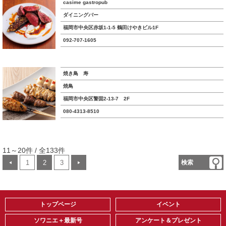
casime gastropub
ダイニングバー
福岡市中央区赤坂1-1-5 鶴田けやきビル1F
092-707-1605
焼き鳥 寿
焼鳥
福岡市中央区警固2-13-7 2F
080-4313-8510
11～20件 / 全133件
1
2
3
検索
◀
▶
トップページ
イベント
ソワニエ＋最新号
アンケート＆プレゼント