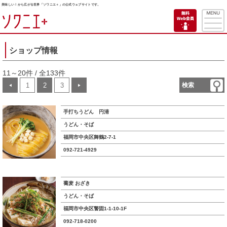
美味しい！から広がる世界「ソワニエ＋」の公式ウェブサイトです。
ショップ情報
11～20件 / 全133件
1
2
3
検索
◀
▶
手打ちうどん 円清
うどん・そば
福岡市中央区舞鶴2-7-1
092-721-4929
蕎麦 おざき
うどん・そば
福岡市中央区警固1-1-10-1F
092-718-0200