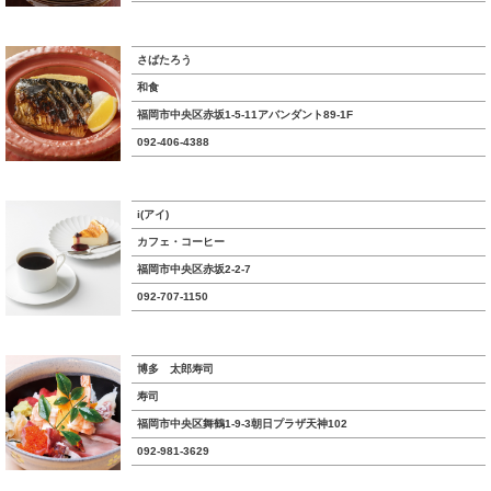
さばたろう
和食
福岡市中央区赤坂1-5-11アバンダント89-1F
092-406-4388
i(アイ)
カフェ・コーヒー
福岡市中央区赤坂2-2-7
092-707-1150
博多 太郎寿司
寿司
福岡市中央区舞鶴1-9-3朝日プラザ天神102
092-981-3629