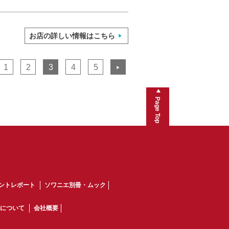
お店の詳しい情報はこちら
1
2
3
4
5
▶
Page Top
ントレポート
ソワニエ別冊・ムック
について
会社概要