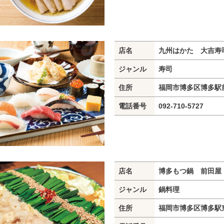
店名
九州はかた 大吉寿司
ジャンル
寿司
住所
福岡市博多区博多駅前2-
電話番号
092-710-5727
店名
博多もつ鍋 前田屋
ジャンル
鍋料理
住所
福岡市博多区博多駅東2