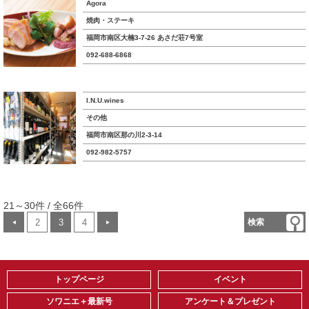
Agora
焼肉・ステーキ
福岡市南区大楠3-7-26 あさだ荘7号室
092-688-6868
I.N.U.wines
その他
福岡市南区那の川2-3-14
092-982-5757
21～30件 / 全66件
2
3
4
検索
◀
▶
トップページ
イベント
ソワニエ＋最新号
アンケート＆プレゼント