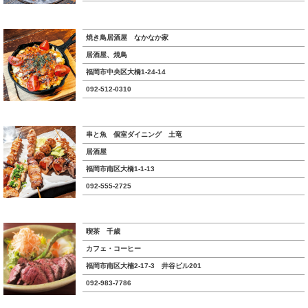
焼き鳥居酒屋 なかなか家
居酒屋、焼鳥
福岡市中央区大橋1-24-14
092-512-0310
串と魚 個室ダイニング 土竜
居酒屋
福岡市南区大橋1-1-13
092-555-2725
喫茶 千歳
カフェ・コーヒー
福岡市南区大楠2-17-3 井谷ビル201
092-983-7786