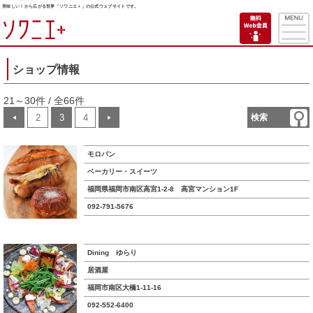
美味しい！から広がる世界「ソワニエ＋」の公式ウェブサイトです。
ショップ情報
21～30件 / 全66件
2
3
4
検索
◀
▶
モロパン
ベーカリー・スイーツ
福岡県福岡市南区高宮1-2-8 高宮マンション1F
092-791-5676
Dining ゆらり
居酒屋
福岡市南区大橋1-11-16
092-552-6400