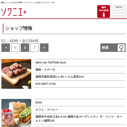
美味しい！から広がる世界「ソワニエ＋」の公式ウェブサイトです。
ショップ情報
51～60件 / 全2184件
5
6
7
検索
◀
▶
NIKU HA TEPPAN Ikoh
焼肉・ステーキ
福岡市南区高宮2-1-38 ハイム高宮101
050-8887-2746
DIVA
カフェ・コーヒー
福岡市中央区大名2-6-50 福岡大名ガーデンシティ ザ・リッツ・カー
ルトン福岡18F