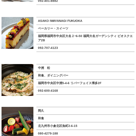
092-401-8882
ASAKO IWAYANAGI FUKUOKA
ベーカリー・スイーツ
福岡県福岡市中央区大名２ｰ6-50 福岡大名ガーデンシティ ビオスクエ
ア2B
092-707-4123
中洲 松
和食、ダイニングバー
福岡市中央区中洲5-4-6 リバーフェイス博多2F
092-600-4168
岡久
和食
北九州市小倉北区魚町2-6-15
080-4279-188