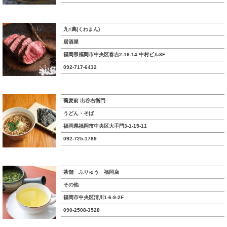
九○萬(くわまん)
居酒屋
福岡県福岡市中央区春吉2-16-14 中村ビル3F
092-717-6432
蕎麦前 出谷右衛門
うどん・そば
福岡県福岡市中央区大手門3-1-15-11
092-725-1789
茶舗 ふりゅう 福岡店
その他
福岡市中央区清川1-6-9-2F
090-2508-3528