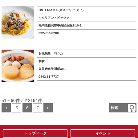
OSTERIA KAI(オステリア･カイ)
イタリアン・ピッツァ
福岡県福岡市中央区薬院2-10-1
092-734-8200
お晩酌処 花うた
和食
久留米市蛍川町48-3
0942-38-7737
51～60件 / 全2184件
5
6
7
検索
◀
▶
トップページ
イベント