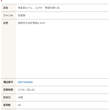
店名
博多新おでん えびす 警固本通り店
ジャンル
居酒屋
住所
福岡市中央区警固2-16-6
電話番号
0927168383
営業時間
17:00～翌1:00
定休日
水曜
座席数
40