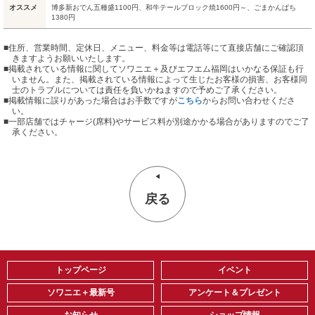
オススメ
博多新おでん五種盛1100円、和牛テールブロック焼1600円～、ごまかんぱち
1380円
■住所、営業時間、定休日、メニュー、料金等は電話等にて直接店舗にご確認頂
きますようお願いいたします。
■掲載されている情報に関してソワニエ＋及びエフエム福岡はいかなる保証も行
いません。また、掲載されている情報によって生じたお客様の損害、お客様同
士のトラブルについては責任を負いかねますので予めご了承ください。
■掲載情報に誤りがあった場合はお手数ですが
こちら
からお問い合わせくださ
い。
■
一部店舗ではチャージ(席料)やサービス料が別途かかる場合がありますのでご了
承ください。
戻る
トップページ
イベント
ソワニエ＋最新号
アンケート＆プレゼント