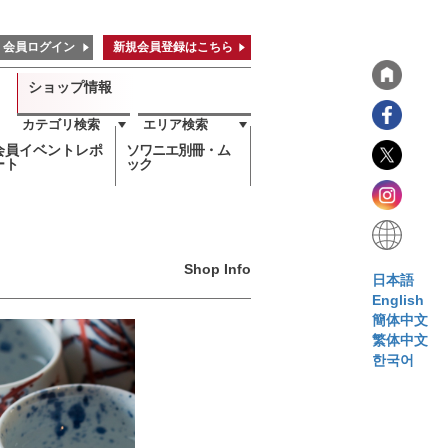
会員ログイン
新規会員登録はこちら
ショップ情報
カテゴリ検索
エリア検索
会員イベントレポ
ソワニエ別冊・ム
ート
ック
Shop Info
日本語
English
簡体中文
繁体中文
한국어