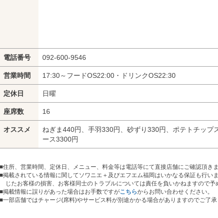
電話番号
092-600-9546
営業時間
17:30～フードOS22:00・ドリンクOS22:30
定休日
日曜
座席数
16
オススメ
ねぎま440円、手羽330円、砂ずり330円、ポテトチップ
ース3300円
■住所、営業時間、定休日、メニュー、料金等は電話等にて直接店舗にご確認頂き
■掲載されている情報に関してソワニエ＋及びエフエム福岡はいかなる保証も行い
じたお客様の損害、お客様同士のトラブルについては責任を負いかねますので予
■掲載情報に誤りがあった場合はお手数ですが
こちら
からお問い合わせください。
■
一部店舗ではチャージ(席料)やサービス料が別途かかる場合がありますのでご了承