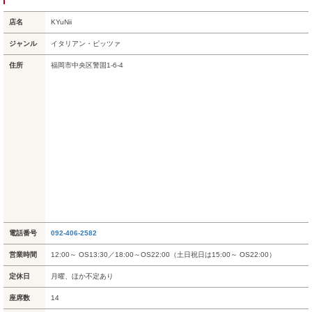
店名
KYuNii
ジャンル
イタリアン・ピッツァ
住所
福岡市中央区警固1-6-4
電話番号
092-406-2582
営業時間
12:00～ OS13:30／18:00～OS22:00（土日祝日は15:00～ OS22:00）
定休日
月曜、ほか不定あり
座席数
14