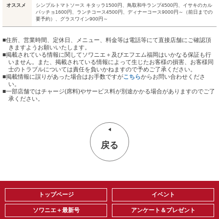
オススメ
シンプルトマトソース キタッラ1500円、鳥取和牛ランプ4500円、イサキのカル
パッチョ1600円、ランチコース4500円、ディナーコース9000円～（前日までの
要予約）、グラスワイン900円～
■住所、営業時間、定休日、メニュー、料金等は電話等にて直接店舗にご確認頂
きますようお願いいたします。
■掲載されている情報に関してソワニエ＋及びエフエム福岡はいかなる保証も行
いません。また、掲載されている情報によって生じたお客様の損害、お客様同
士のトラブルについては責任を負いかねますので予めご了承ください。
■掲載情報に誤りがあった場合はお手数ですが
こちら
からお問い合わせくださ
い。
■
一部店舗ではチャージ(席料)やサービス料が別途かかる場合がありますのでご了
承ください。
戻る
トップページ
イベント
ソワニエ＋最新号
アンケート＆プレゼント