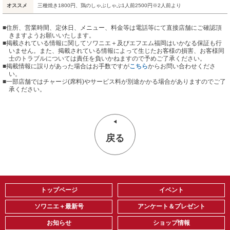
オススメ
三種焼き1800円、鶏のしゃぶしゃぶ1人前2500円※2人前より
■住所、営業時間、定休日、メニュー、料金等は電話等にて直接店舗にご確認頂
きますようお願いいたします。
■掲載されている情報に関してソワニエ＋及びエフエム福岡はいかなる保証も行
いません。また、掲載されている情報によって生じたお客様の損害、お客様同
士のトラブルについては責任を負いかねますので予めご了承ください。
■掲載情報に誤りがあった場合はお手数ですが
こちら
からお問い合わせくださ
い。
■
一部店舗ではチャージ(席料)やサービス料が別途かかる場合がありますのでご了
承ください。
戻る
トップページ
イベント
ソワニエ＋最新号
アンケート＆プレゼント
お知らせ
ショップ情報