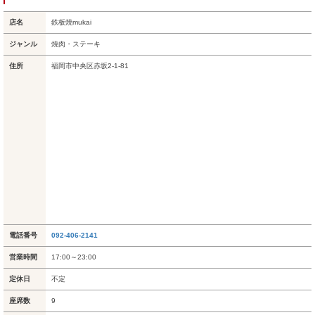
店名
鉄板焼mukai
ジャンル
焼肉・ステーキ
住所
福岡市中央区赤坂2-1-81
電話番号
092-406-2141
営業時間
17:00～23:00
定休日
不定
座席数
9