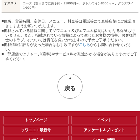
オススメ
コース（前日までに要予約）11000円～、ボトルワイン8000円～、グラスワイ
ン900円～
■住所、営業時間、定休日、メニュー、料金等は電話等にて直接店舗にご確認頂
きますようお願いいたします。
■掲載されている情報に関してソワニエ＋及びエフエム福岡はいかなる保証も行
いません。また、掲載されている情報によって生じたお客様の損害、お客様同
士のトラブルについては責任を負いかねますので予めご了承ください。
■掲載情報に誤りがあった場合はお手数ですが
こちら
からお問い合わせくださ
い。
■
一部店舗ではチャージ(席料)やサービス料が別途かかる場合がありますのでご了
承ください。
戻る
トップページ
イベント
ソワニエ＋最新号
アンケート＆プレゼント