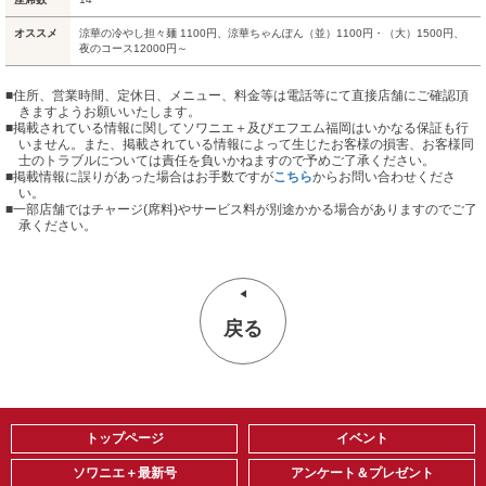
オススメ
涼華の冷やし担々麺 1100円、涼華ちゃんぽん（並）1100円・（大）1500円、
夜のコース12000円～
■住所、営業時間、定休日、メニュー、料金等は電話等にて直接店舗にご確認頂
きますようお願いいたします。
■掲載されている情報に関してソワニエ＋及びエフエム福岡はいかなる保証も行
いません。また、掲載されている情報によって生じたお客様の損害、お客様同
士のトラブルについては責任を負いかねますので予めご了承ください。
■掲載情報に誤りがあった場合はお手数ですが
こちら
からお問い合わせくださ
い。
■
一部店舗ではチャージ(席料)やサービス料が別途かかる場合がありますのでご了
承ください。
戻る
トップページ
イベント
ソワニエ＋最新号
アンケート＆プレゼント