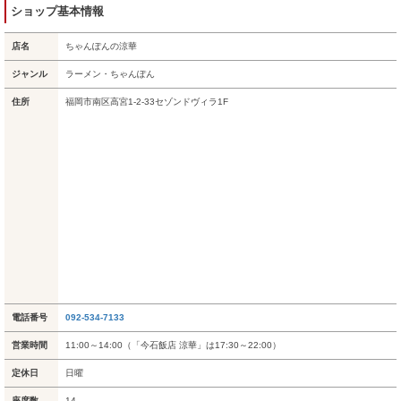
ショップ基本情報
店名
ちゃんぽんの涼華
ジャンル
ラーメン・ちゃんぽん
住所
福岡市南区高宮1-2-33セゾンドヴィラ1F
電話番号
092-534-7133
営業時間
11:00～14:00（「今石飯店 涼華」は17:30～22:00）
定休日
日曜
座席数
14