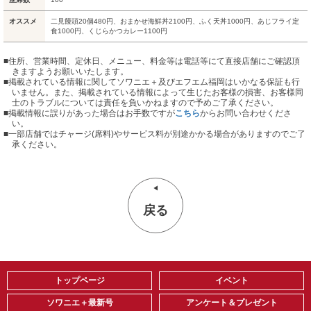
オススメ
二見饅頭20個480円、おまかせ海鮮丼2100円、ふく天丼1000円、あじフライ定
食1000円、くじらかつカレー1100円
■住所、営業時間、定休日、メニュー、料金等は電話等にて直接店舗にご確認頂
きますようお願いいたします。
■掲載されている情報に関してソワニエ＋及びエフエム福岡はいかなる保証も行
いません。また、掲載されている情報によって生じたお客様の損害、お客様同
士のトラブルについては責任を負いかねますので予めご了承ください。
■掲載情報に誤りがあった場合はお手数ですが
こちら
からお問い合わせくださ
い。
■
一部店舗ではチャージ(席料)やサービス料が別途かかる場合がありますのでご了
承ください。
戻る
トップページ
イベント
ソワニエ＋最新号
アンケート＆プレゼント