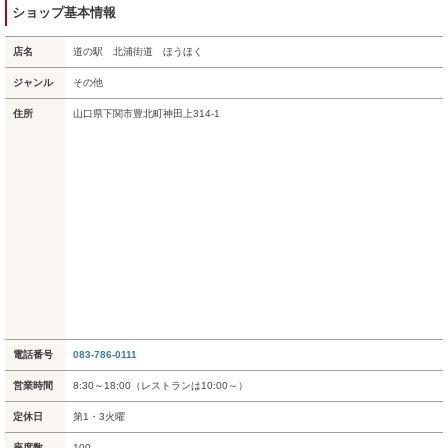
ショップ基本情報
店名
道の駅 北浦街道 ほうほく
ジャンル
その他
住所
山口県下関市豊北町神田上314-1
電話番号
083-786-0111
営業時間
8:30～18:00（レストランは10:00～）
定休日
第1・3火曜
座席数
100