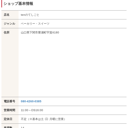
ショップ基本情報
店名
tenのてしごと
ジャンル
ベーカリー・スイーツ
住所
山口県下関市豊浦町宇賀4180
電話番号
080-4260-0385
営業時間
11:00～OS16:00
定休日
不定（※基本は土･日･月曜に営業）
座席数
14