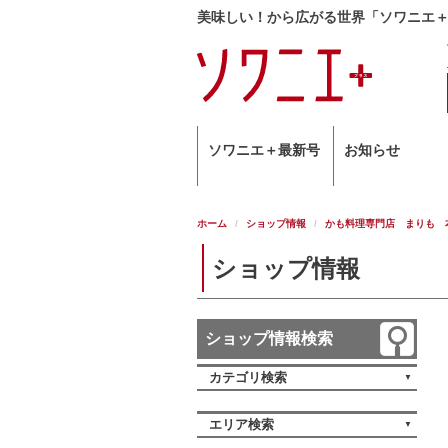
美味しい！から広がる世界「ソワニエ
ソワニエ＋最新号
お知らせ
ホーム
ショップ情報
かも料理専門店 まりも 
ショップ情報
ショップ情報検索
カテゴリ検索
エリア検索