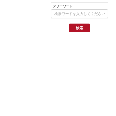
フリーワード