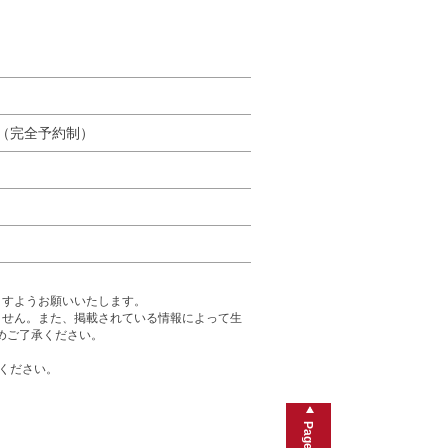
:00（完全予約制）
ますようお願いいたします。
ません。また、掲載されている情報によって生
めご了承ください。
ください。
Page Top