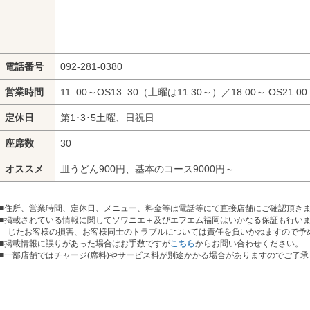
電話番号
092-281-0380
営業時間
11: 00～OS13: 30（土曜は11:30～）／18:00～ OS21
定休日
第1･3･5土曜、日祝日
座席数
30
オススメ
皿うどん900円、基本のコース9000円～
■住所、営業時間、定休日、メニュー、料金等は電話等にて直接店舗にご確認頂き
■掲載されている情報に関してソワニエ＋及びエフエム福岡はいかなる保証も行い
じたお客様の損害、お客様同士のトラブルについては責任を負いかねますので予
■掲載情報に誤りがあった場合はお手数ですが
こちら
からお問い合わせください。
■
一部店舗ではチャージ(席料)やサービス料が別途かかる場合がありますのでご了承