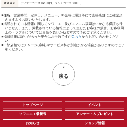
オススメ
ディナーコース16500円、ランチコース8800円
■住所、営業時間、定休日、メニュー、料金等は電話等にて直接店舗にご確認頂
きますようお願いいたします。
■掲載されている情報に関してソワニエ＋及びエフエム福岡はいかなる保証も行
いません。また、掲載されている情報によって生じたお客様の損害、お客様同
士のトラブルについては責任を負いかねますので予めご了承ください。
■掲載情報に誤りがあった場合はお手数ですが
こちら
からお問い合わせくださ
い。
■
一部店舗ではチャージ(席料)やサービス料が別途かかる場合がありますのでご了
承ください。
戻る
トップページ
イベント
ソワニエ＋最新号
アンケート＆プレゼント
お知らせ
ショップ情報