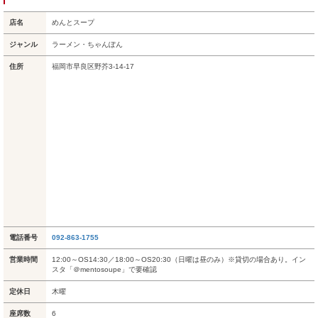
店名
めんとスープ
ジャンル
ラーメン・ちゃんぽん
住所
福岡市早良区野芥3-14-17
電話番号
092-863-1755
営業時間
12:00～OS14:30／18:00～OS20:30（日曜は昼のみ）※貸切の場合あり。イン
スタ「＠mentosoupe」で要確認
定休日
木曜
座席数
6