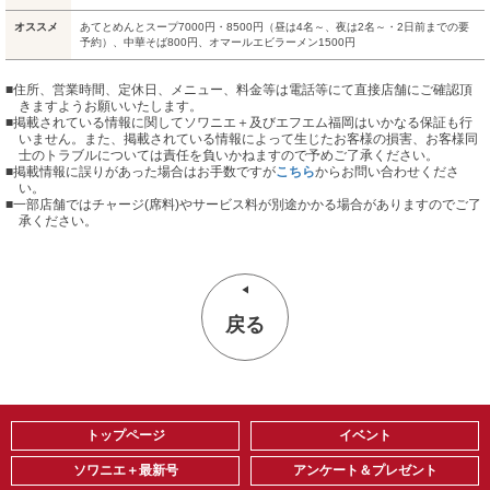
オススメ
あてとめんとスープ7000円・8500円（昼は4名～、夜は2名～・2日前までの要
予約）、中華そば800円、オマールエビラーメン1500円
■住所、営業時間、定休日、メニュー、料金等は電話等にて直接店舗にご確認頂
きますようお願いいたします。
■掲載されている情報に関してソワニエ＋及びエフエム福岡はいかなる保証も行
いません。また、掲載されている情報によって生じたお客様の損害、お客様同
士のトラブルについては責任を負いかねますので予めご了承ください。
■掲載情報に誤りがあった場合はお手数ですが
こちら
からお問い合わせくださ
い。
■
一部店舗ではチャージ(席料)やサービス料が別途かかる場合がありますのでご了
承ください。
戻る
トップページ
イベント
ソワニエ＋最新号
アンケート＆プレゼント