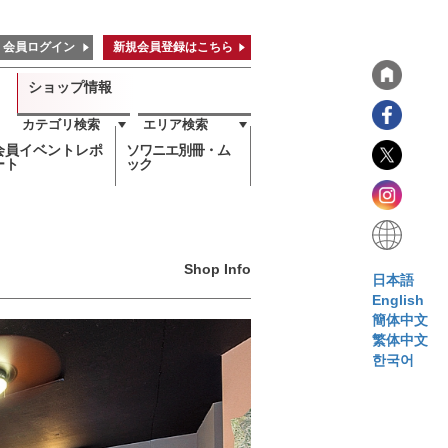
会員ログイン
新規会員登録はこちら
ショップ情報
カテゴリ検索
エリア検索
会員イベントレポ
ソワニエ別冊・ム
ート
ック
Shop Info
日本語
English
簡体中文
繁体中文
한국어