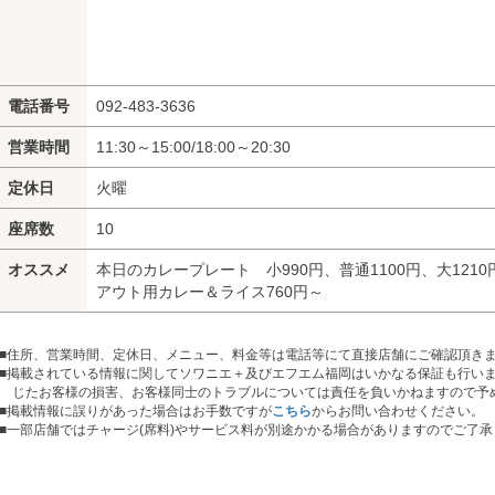
電話番号
092-483-3636
営業時間
11:30～15:00/18:00～20:30
定休日
火曜
座席数
10
オススメ
本日のカレープレート 小990円、普通1100円、大121
アウト用カレー＆ライス760円～
■住所、営業時間、定休日、メニュー、料金等は電話等にて直接店舗にご確認頂き
■掲載されている情報に関してソワニエ＋及びエフエム福岡はいかなる保証も行い
じたお客様の損害、お客様同士のトラブルについては責任を負いかねますので予
■掲載情報に誤りがあった場合はお手数ですが
こちら
からお問い合わせください。
■
一部店舗ではチャージ(席料)やサービス料が別途かかる場合がありますのでご了承