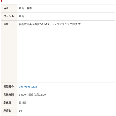
店名
焼鳥 森本
ジャンル
焼鳥
住所
福岡市中央区春吉3-11-19 パノラマスクエア博多2F
電話番号
090-9595-1129
営業時間
18:00～最終入店22:00
定休日
日祝日
座席数
16