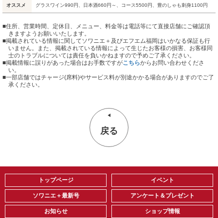
オススメ
グラスワイン990円、日本酒660円～、コース5500円、豊のしゃも刺身1100円
■住所、営業時間、定休日、メニュー、料金等は電話等にて直接店舗にご確認頂
きますようお願いいたします。
■掲載されている情報に関してソワニエ＋及びエフエム福岡はいかなる保証も行
いません。また、掲載されている情報によって生じたお客様の損害、お客様同
士のトラブルについては責任を負いかねますので予めご了承ください。
■掲載情報に誤りがあった場合はお手数ですが
こちら
からお問い合わせくださ
い。
■
一部店舗ではチャージ(席料)やサービス料が別途かかる場合がありますのでご了
承ください。
戻る
トップページ
イベント
ソワニエ＋最新号
アンケート＆プレゼント
お知らせ
ショップ情報