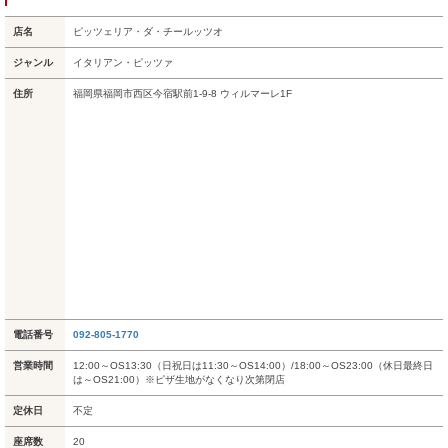
店名
ピッツェリア・ダ・チールッツオ
ジャンル
イタリアン・ピッツァ
住所
福岡県福岡市西区今宿駅前1-9-8 ウィルマーレ1F
電話番号
092-805-1770
営業時間
12:00～OS13:30（日祝日は11:30～OS14:00）/18:00～OS23:00（休日最終日
は～OS21:00）※ピザ生地がなくなり次第閉店
定休日
不定
座席数
20