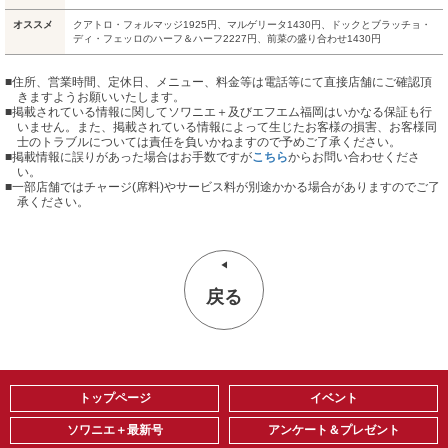
オススメ
クアトロ・フォルマッジ1925円、マルゲリータ1430円、ドックとブラッチョ・
ディ・フェッロのハーフ＆ハーフ2227円、前菜の盛り合わせ1430円
■住所、営業時間、定休日、メニュー、料金等は電話等にて直接店舗にご確認頂
きますようお願いいたします。
■掲載されている情報に関してソワニエ＋及びエフエム福岡はいかなる保証も行
いません。また、掲載されている情報によって生じたお客様の損害、お客様同
士のトラブルについては責任を負いかねますので予めご了承ください。
■掲載情報に誤りがあった場合はお手数ですが
こちら
からお問い合わせくださ
い。
■
一部店舗ではチャージ(席料)やサービス料が別途かかる場合がありますのでご了
承ください。
戻る
トップページ
イベント
ソワニエ＋最新号
アンケート＆プレゼント