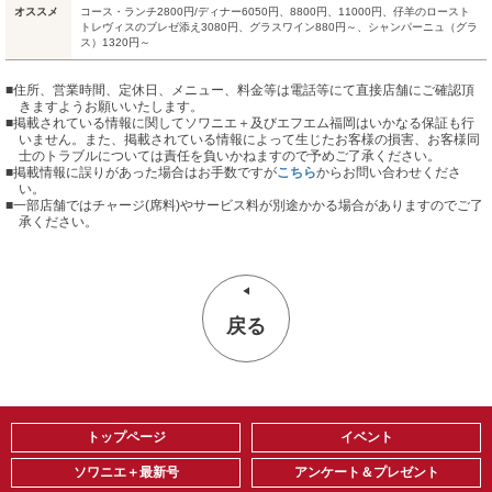
オススメ
コース・ランチ2800円/ディナー6050円、8800円、11000円、仔羊のロースト
トレヴィスのブレゼ添え3080円、グラスワイン880円～、シャンパーニュ（グラ
ス）1320円～
■住所、営業時間、定休日、メニュー、料金等は電話等にて直接店舗にご確認頂
きますようお願いいたします。
■掲載されている情報に関してソワニエ＋及びエフエム福岡はいかなる保証も行
いません。また、掲載されている情報によって生じたお客様の損害、お客様同
士のトラブルについては責任を負いかねますので予めご了承ください。
■掲載情報に誤りがあった場合はお手数ですが
こちら
からお問い合わせくださ
い。
■
一部店舗ではチャージ(席料)やサービス料が別途かかる場合がありますのでご了
承ください。
戻る
トップページ
イベント
ソワニエ＋最新号
アンケート＆プレゼント