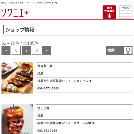
美味しい！から広がる世界「ソワニエ＋」の公式ウェブサイトです。
ショップ情報
61～70件 / 全105件
6
7
8
検索
◀
▶
焼き鳥 貴
焼鳥
福岡市中央区高砂2-13-7 ミカミビル1F
090-5471-5983
ひょご鳥
焼鳥
福岡市中央区赤坂1-10-7 スコーレ赤坂1F
092-753-7269