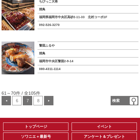
ちびっこ大将
焼鳥
福岡県福岡市中央区高砂2-11-33 北村コーポ1F
092-526-3270
警固ふるや
焼鳥
福岡市中央区警固2-9-14
080-4311-1114
61～70件 / 全105件
6
7
8
検索
◀
▶
トップページ
イベント
ソワニエ＋最新号
アンケート＆プレゼント