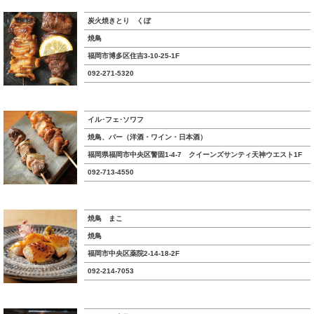
炭火焼きとり くぼ
焼鳥
福岡市博多区住吉3-10-25-1F
092-271-5320
イル･フェ･ソワフ
焼鳥、バー（洋酒・ワイン・日本酒）
福岡県福岡市中央区警固1-4-7 クイーンズサンティ天神ウエスト1F
092-713-4550
焼鳥 まこ
焼鳥
福岡市中央区薬院2-14-18-2F
092-214-7053