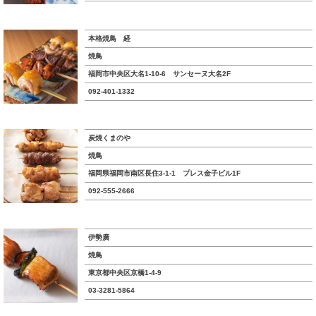
本格焼鳥 経
焼鳥
福岡市中央区大名1-10-6 サンセーヌ大名2F
092-401-1332
炭焼くまのや
焼鳥
福岡県福岡市南区長住3-1-1 プレス金子ビル1F
092-555-2666
伊勢廣
焼鳥
東京都中央区京橋1-4-9
03-3281-5864