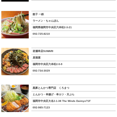
餃子 一鉄
ラーメン・ちゃんぽん
福岡県福岡市中央区六本松2-3-21
092-725-8210
岩瀬串店SUWARI
居酒屋
福岡市中央区六本松2-5-9
092-734-3029
黒豚とんかつ専門店 くろまつ
とんかつ・串揚げ・串カツ・天ぷら
福岡市中央区大名2-1-38 The Winds Daimyo?1F
092-985-7123