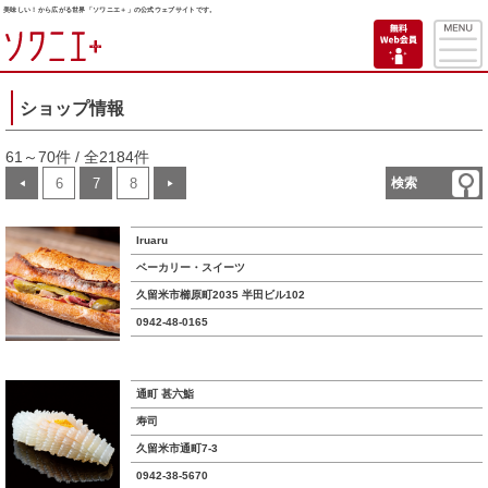
美味しい！から広がる世界「ソワニエ＋」の公式ウェブサイトです。
ショップ情報
61～70件 / 全2184件
6
7
8
検索
◀
▶
Iruaru
ベーカリー・スイーツ
久留米市櫛原町2035 半田ビル102
0942-48-0165
通町 甚六鮨
寿司
久留米市通町7-3
0942-38-5670