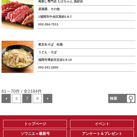
馬刺し専門店 たけちゃん 高砂店
居酒屋、その他
1福岡市中央区高砂2-8-7
092-284-7513
東京生そば 松屋
うどん・そば
福岡市博多区住吉3-9-19
092-291-2855
61～70件 / 全2184件
6
7
8
検索
◀
▶
トップページ
イベント
ソワニエ＋最新号
アンケート＆プレゼント