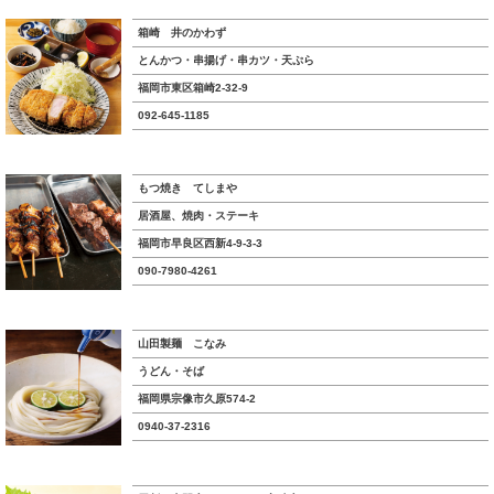
箱崎 井のかわず
とんかつ・串揚げ・串カツ・天ぷら
福岡市東区箱崎2-32-9
092-645-1185
もつ焼き てしまや
居酒屋、焼肉・ステーキ
福岡市早良区西新4-9-3-3
090-7980-4261
山田製麺 こなみ
うどん・そば
福岡県宗像市久原574-2
0940-37-2316